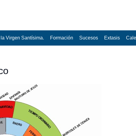
la Virgen Santísima.
Formación
Sucesos
Extasis
Cale
co