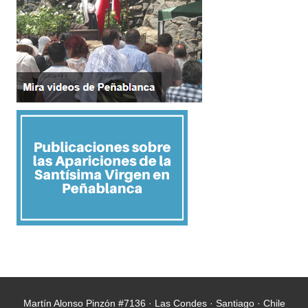
Martín Alonso Pinzón #7136 · Las Condes · Santiago · Chile