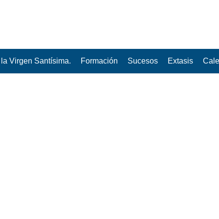
la Virgen Santísima.
Formación
Sucesos
Extasis
Cale